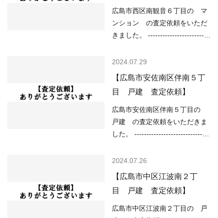
広島市西区南観音６丁目の マ
ンション の査定依頼をいただ
きました。 -------------------------
----------------------------------------
------------ （用途地域）第二種
2024.07.29
住居地域 （土砂災害）該当なし
【広島市安佐南区伴南５丁
（洪水）浸水想定深さ0.5～
目 戸建 査定依頼】
3.0m未満の区域 （高潮）予想
浸水深さ2ｍ以上5ｍ未満 （内
広島市安佐南区伴南５丁目の
水）浸水想定深さ0.2ｍ以上
戸建 の査定依頼をいただきま
（津波）浸水想定深さ2.0m以上
した。 -------------------------------
3.0m未満 ---------------------------
----------------------------------------
----------------------------------------
------ （用途地域）第一種低層住
2024.07.26
---------- 現在の不動産市況につ
居専用地域（高さの限度10ｍ）
【広島市中区江波南２丁
いては、 ○住宅ローンが低金利
（道路）北6.00ｍ （土砂災害）
目 戸建 査定依頼】
で不動産を買いやすい ○売り物
該当なし （洪水）該当なし
件が少なく、物件を探している
（高潮）該当なし （内水）該当
広島市中区江波南２丁目の 戸
人が多い などの状況ですので、