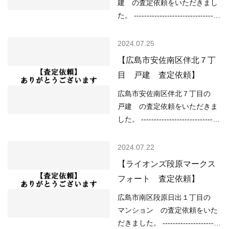
なし （津波）該当なし -----------
建 の査定依頼をいただきまし
「不動産売却のやり方によっ…
----------------------------------------
た。 ----------------------------------
-------------------------- 現在の不
----------------------------------------
動産市況については、 ○住宅ロ
--- （用途地域）第一種住居地域
2024.07.25
ーンが低金利で不動産を買いや
（道路）南7.00ｍ、東5.50ｍ
【広島市安佐南区伴北７丁
すい ○売り物件が少なく、物件
（土砂災害）該当なし （洪水）
目 戸建 査定依頼】
を探している人が多い などの状
該当なし （高潮）予想浸水深さ
況ですので、 「不動産売却のや
1ｍ以上2ｍ未満 （内水）浸水想
広島市安佐南区伴北７丁目の
り方によっては高く売却しやす
定深さ0.01ｍ以上 （津波）浸水
戸建 の査定依頼をいただきま
い」状況といって…
想定深さ0.3ｍ以上1.0ｍ未満 ---
した。 -------------------------------
----------------------------------------
----------------------------------------
---------------------------------- 現在
------ （用途地域）第一種低層住
2024.07.22
の不動産市況については、 ○住
居専用地域（高さの限度10ｍ）
【ライオンズ段原マークス
宅ローンが低金利で不動産を買
（道路）北12.50ｍ、南6.00ｍ
フォート 査定依頼】
いやすい ○売り物件が少なく、
（土砂災害）該当なし （洪水）
物件を探している人が多い など
該当なし （高潮）該当なし
広島市南区段原日出１丁目の
の状況ですので、 「不動産売却
（内水）該当なし （津波）該当
マンション の査定依頼をいた
のやり方によ…
なし ----------------------------------
だきました。 -----------------------