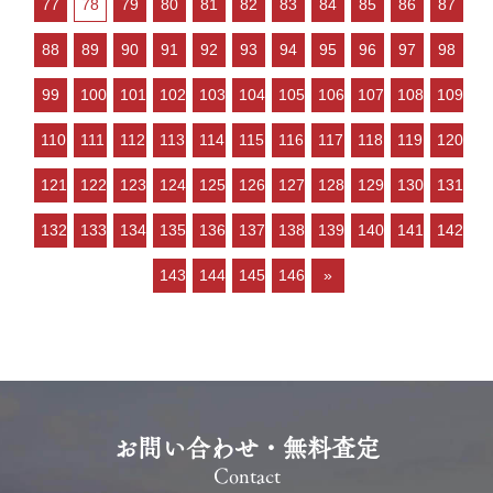
77
78
79
80
81
82
83
84
85
86
87
「不動産売却のやり方によって
は高く売却しやすい」状況とい
88
89
90
91
92
93
94
95
96
97
98
ってよいと思います。 ご売…
99
100
101
102
103
104
105
106
107
108
109
110
111
112
113
114
115
116
117
118
119
120
121
122
123
124
125
126
127
128
129
130
131
132
133
134
135
136
137
138
139
140
141
142
143
144
145
146
»
お問い合わせ・無料査定
Contact