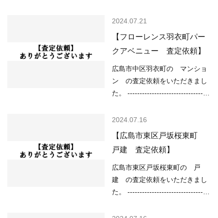
----------------------------------------
----------------------------------------
--- 現在の不動産市況について
-------------- （用途地域）近隣商
2024.07.21
は、 ○住宅ローンが低金利で不
業地域 （土砂災害）該当なし
【フローレンス羽衣町パー
動産を買いやすい ○売り物件が
（洪水）該当なし （高潮）2m
クアベニュー 査定依頼】
少なく、物件を探している人が
以上5m未満 （内水）該当なし
多い などの状況ですので、
（津波）2.0m以上3.0m未満 ----
広島市中区羽衣町の マンショ
「不動産売却のやり方によって
----------------------------------------
ン の査定依頼をいただきまし
は高く売却しやすい」状…
--------------------------------- 現在
た。 ----------------------------------
の不動産市況については、 ○住
----------------------------------------
宅ローンが低金利で不動産を買
--- （用途地域）近隣商業地域
2024.07.16
いやすい ○売り物件が少なく、
（土砂災害）該当なし （洪水）
【広島市東区戸坂桜東町
物件を探している人が多い など
該当なし （高潮）2m以上5m未
戸建 査定依頼】
の状況ですので、 「不動産売却
満 （内水）0.2m以上 （津波）
のやり方によっては高く売却し
2.0m以上3.0m未満 ---------------
広島市東区戸坂桜東町の 戸
やすい」状況といってよいと思
----------------------------------------
建 の査定依頼をいただきまし
います。 ご売却を…
---------------------- 現在の不動産
た。 ----------------------------------
市況については、 ○住宅ローン
----------------------------------------
が低金利で不動産を買いやすい
--- （用途地域）第二種中高層住