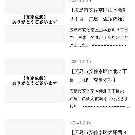
2024.07.16
○売り物件が少なく、物件を探
居専用地域 （道路）南東
【広島市安佐南区山本新町
している人が多い などの状況で
14.20m （土砂災害）土砂災害
３丁目 戸建 査定依頼】
すので、 「不動産売却のやり方
警戒区域 （洪水）該当なし
によっては高く売却しやすい」
（高潮）該当なし （内水）該当
広島市安佐南区山本新町３丁目
状況といってよいと思います。
なし （津波）該当なし -----------
の 戸建 の査定依頼をいただ
ご売却をご検討の…
----------------------------------------
きました。 -------------------------
-------------------------- 現在の不
----------------------------------------
動産市況については、 ○住宅ロ
------------ （用途地域）第一種
2024.07.15
ーンが低金利で不動産を買いや
低層住居専用地域 （道路）南東
【広島市安佐南区伴北７丁
すい ○売り物件が少なく、物件
6.00m （土砂災害）該当なし
目 戸建 査定依頼】
を探している人が多い などの状
（洪水）該当なし （高潮）該当
況ですので、 「不動産売却のや
なし （内水）該当なし （津
広島市安佐南区伴北７丁目の
り方によっては高く売却しやす
波）該当なし -----------------------
戸建 の査定依頼をいただきま
い」状況といってよいと思い…
----------------------------------------
した。 -------------------------------
-------------- 現在の不動産市況に
----------------------------------------
ついては、 ○住宅ローンが低金
------ （用途地域）第一種低層住
2024.07.15
利で不動産を買いやすい ○売り
居専用地域 （道路）西6.00ｍ、
【広島市安佐南区大塚西３