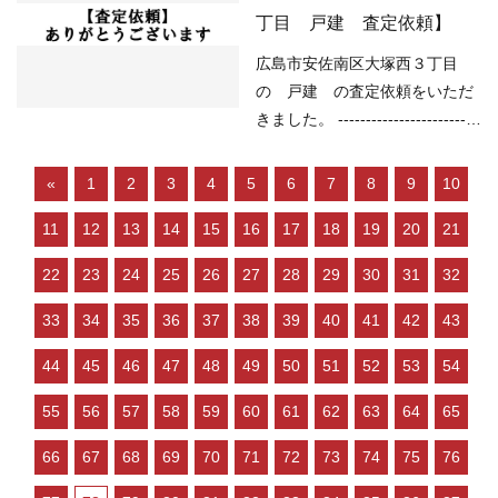
物件が少なく、物件を探してい
東13.30m （土砂災害）該当な
丁目 戸建 査定依頼】
る人が多い などの状況ですの
し （洪水）該当なし （高潮）
で、 「不動産売却のやり方によ
該当なし （内水）該当なし
広島市安佐南区大塚西３丁目
っては高く売却しやすい」状況
（津波）該当なし -----------------
の 戸建 の査定依頼をいただ
といってよいと思います…
----------------------------------------
きました。 -------------------------
-------------------- 現在の不動産市
----------------------------------------
況については、 ○住宅ローンが
------------ （用途地域）第一種
«
1
2
3
4
5
6
7
8
9
10
低金利で不動産を買いやすい ○
住居地域 （道路）北西4.90m
売り物件が少なく、物件を探し
11
12
13
14
15
16
17
18
19
20
21
（土砂災害）該当なし （洪水）
ている人が多い などの状況です
該当なし （高潮）該当なし
22
23
24
25
26
27
28
29
30
31
32
ので、 「不動産売却のやり方に
（内水）該当なし （津波）該当
よっては高く売却しやすい」状
なし ----------------------------------
33
34
35
36
37
38
39
40
41
42
43
況といってよいと思…
----------------------------------------
44
45
46
47
48
49
50
51
52
53
54
--- 現在の不動産市況について
は、 ○住宅ローンが低金利で不
55
56
57
58
59
60
61
62
63
64
65
動産を買いやすい ○売り物件が
少なく、物件を探している人が
66
67
68
69
70
71
72
73
74
75
76
多い などの状況ですので、