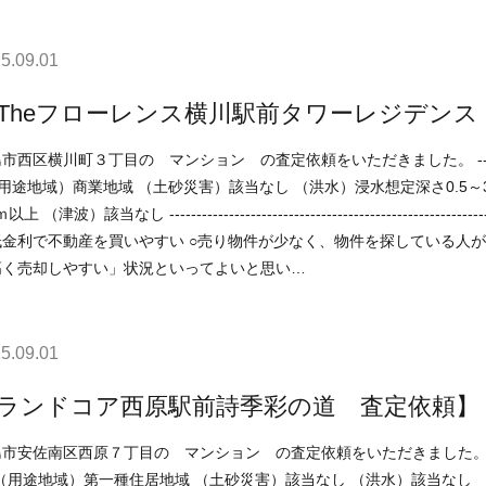
5.09.01
Theフローレンス横川駅前タワーレジデンス
川町３丁目の マンション の査定依頼をいただきました。 ----------------------------------------------------------------------------
----------------------------------------------------------------------------- 現在の不動産市況については、 ○住宅ローン
利で不動産を買いやすい ○売り物件が少なく、物件を探している人が多い などの状況ですので、 「不動産売却のやり方
高く売却しやすい」状況といってよいと思い…
5.09.01
ランドコア西原駅前詩季彩の道 査定依頼】
南区西原７丁目の マンション の査定依頼をいただきました。 ------------------------------------------------------------------------