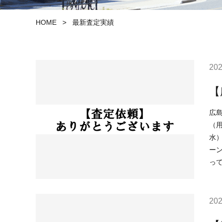
HOME
>
最新査定実績
202
【
広島市安佐南
（用
水）該当なし （津波）該当な
ーンが
っ
202