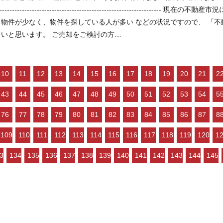
--------------------------------------------------------------- 現在の不動産市況については、 ○住宅ローンが低金利で不動産を買いやすい ○
少なく、物件を探している人が多い などの状況ですので、 「不動産売却のやり方によっては高く売却しやすい」状況といっ
てよいと思います。 ご売却をご検討の方…
10
11
12
13
14
15
16
17
18
19
20
21
2
43
44
45
46
47
48
49
50
51
52
53
54
5
76
77
78
79
80
81
82
83
84
85
86
87
8
109
110
111
112
113
114
115
116
117
118
119
120
1
3
134
135
136
137
138
139
140
141
142
143
144
145