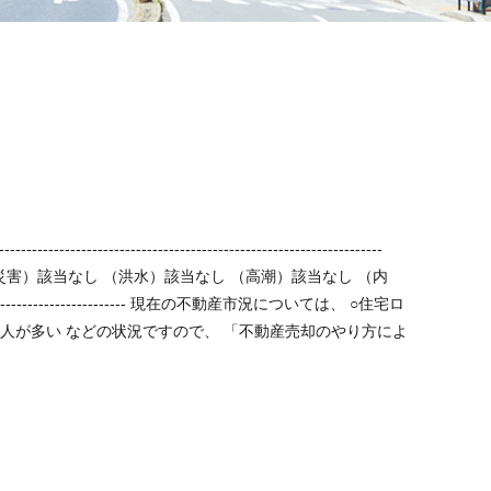
】
砂災害）該当なし （洪水）該当なし （高潮）該当なし （内
売却のやり方によ