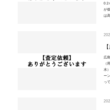
0.2ｍ以上 （津波）該当なし 
が低金
は
202
【
広島市安佐南
（用
水）該当なし （津波）該当な
ーンが
っ
202