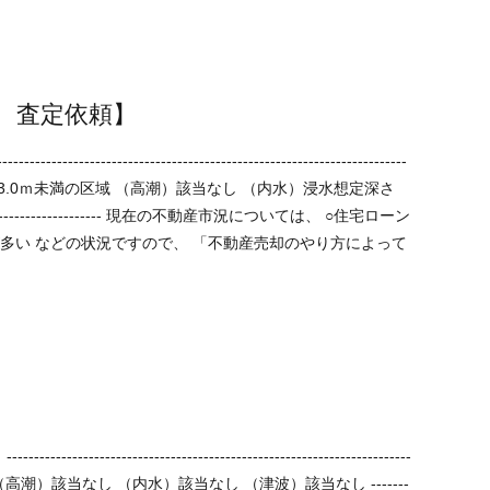
 査定依頼】
によって
--