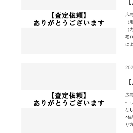
【
広島市安佐南
（用
（内水）該当なし （津波
宅ロ
に
202
【
広島市安佐南
- （用途地域）第一種低層住居専用地域（高さの限度10ｍ） （道路）南東6.0ｍ （土砂災害）該当なし （洪水）該当なし （高潮）該当
なし （内水）該当なし
○住
り