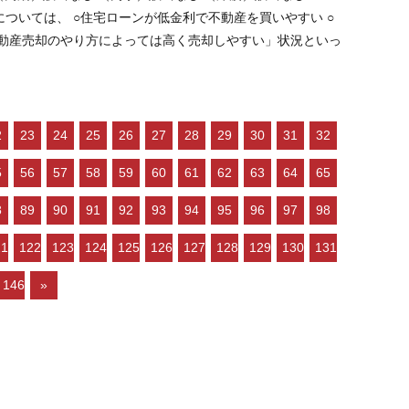
2
23
24
25
26
27
28
29
30
31
32
5
56
57
58
59
60
61
62
63
64
65
8
89
90
91
92
93
94
95
96
97
98
21
122
123
124
125
126
127
128
129
130
131
146
»