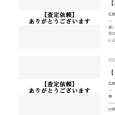
【
広島市西区
--- （用途地域）近隣商業地域 （土砂災害）該当なし （洪水）浸水想定深さ0.5m未満の区域 （高潮）該当なし （内水）該当なし （津
波）浸水想定深さ0.3m
宅ロ
に
202
【
広島市西区
--- （用途地域）近隣商業地域 （土砂災害）該当なし （洪水）浸水想定深さ0.5～3.0ｍ未満の区域 （高潮）予想浸水深さ2ｍ以上5ｍ未
満 （内水
------ 現在の不動産市況については、 ○住宅ローンが低金利で不動産を買いやすい ○売り物件が少なく
の