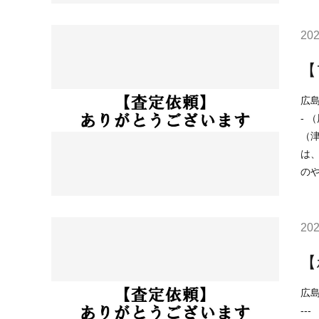
202
【
広島市南区的
- （用途地域）商業地域 （土砂災害）該当なし （洪水）該当なし （高潮）予想浸水深さ2m以上5m未満 （内水）浸水深さ0.01ｍ以上
（津波）浸水想定深さ
は、 ○住宅ローンが低金利で不動産を買いやすい ○売り物件が少なく、物件を探している人が多い などの状況
の
202
【
広島市西区
--- （用途地域）第二種住居地域 （土砂災害）該当なし （洪水）該当なし （高潮）予想浸水深さ1m以上2m未満 （内水）浸水想定深さ