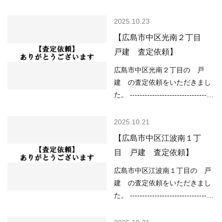
------------------------ 現在の不動
----------------------------------------
産市況については、 ○住宅ロー
------ （用途地域）第一種住居地
2025.10.23
ンが低金利で不動産を買いやす
域 （道路）北4.70ｍ （土砂災
【広島市中区光南２丁目
い ○売り物件が少なく、物件を
害）該当なし （洪水）該当なし
戸建 査定依頼】
探している人が多い などの状況
（高潮）該当なし （内水）浸水
ですので、 「不動産売却のやり
想定深さ0.01ｍ以上 （津波）該
広島市中区光南２丁目の 戸
方によっては高く売却しやす
当なし -------------------------------
建 の査定依頼をいただきまし
い」状況といってよい…
----------------------------------------
た。 ----------------------------------
------ 現在の不動産市況について
----------------------------------------
は、 ○住宅ローンが低金利で不
--- （用途地域）第一種住居地域
2025.10.21
動産を買いやすい ○売り物件が
（道路）南4.0ｍ （土砂災害）
【広島市中区江波南１丁
少なく、物件を探している人が
該当なし （洪水）該当なし
目 戸建 査定依頼】
多い などの状況ですので、
（高潮）予想浸水深さ1ｍ以上2
「不動産売却のやり方によって
ｍ未満 （内水）該当なし （津
広島市中区江波南１丁目の 戸
は高く売却しやすい」状況とい
波）浸水想定深さ0.3ｍ以上1.0
建 の査定依頼をいただきまし
ってよいと思いま…
ｍ未満 -------------------------------
た。 ----------------------------------
----------------------------------------
----------------------------------------
------ 現在の不動産市況について
--- （用途地域）第一種住居地域