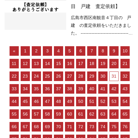
ローンが低金利で不動産を買い
水）浸水想定深さ0.5ｍ未満の区
目 戸建 査定依頼】
やすい ○売り物件が少なく、物
域 （高潮）予想浸水深さ1ｍ以
件を探している人が多い などの
上2ｍ未満 （内水）該当なし
広島市西区南観音４丁目の 戸
状況ですので、 「不動産売却の
（津波）浸水想定深さ1.0ｍ以上
建 の査定依頼をいただきまし
やり方によっては…
2.0ｍ未満 ---------------------------
た。 ----------------------------------
----------------------------------------
----------------------------------------
---------- 現在の不動産市況につ
--- （用途地域）第二種住居地域
«
1
2
3
4
5
6
7
8
9
10
いては、 ○住宅ローンが低金利
（道路）東4.40ｍ （土砂災害）
で不動産を買いやすい ○売り物
11
12
13
14
15
16
17
18
19
20
21
該当なし （洪水）浸水想定深さ
件が少なく、物件を探している
0.5ｍ未満の区域 （高潮）2ｍ以
22
23
24
25
26
27
28
29
30
31
32
人が多い などの状況ですので、
上5ｍ未満 （内水）該当なし
「不動産売却のやり方によって
（津波）浸水想定深さ1.0ｍ以上
33
34
35
36
37
38
39
40
41
42
43
は高く売却しやすい」…
2.0ｍ未満 ---------------------------
44
45
46
47
48
49
50
51
52
53
54
----------------------------------------
---------- 現在の不動産市況につ
55
56
57
58
59
60
61
62
63
64
65
いては、 ○住宅ローンが低金利
で不動産を買いやすい ○売り物
66
67
68
69
70
71
72
73
74
75
76
件が少なく、物件を探している