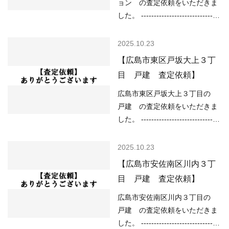
なし ----------------------------------
ョン の査定依頼をいただきま
状況といってよいと思いま…
----------------------------------------
した。 -------------------------------
--- 現在の不動産市況について
----------------------------------------
は、 ○住宅ローンが低金利で不
------ （用途地域）近隣商業地域
2025.10.23
動産を買いやすい ○売り物件が
（土砂災害）該当なし （洪水）
【広島市東区戸坂大上３丁
少なく、物件を探している人が
0.5～3.0m未満 （高潮）1m以上
目 戸建 査定依頼】
多い などの状況ですので、
2m未満 （内水）0.2m以上 （津
「不動産売却のやり方によって
波）0.3m以上1.0m未満 ----------
広島市東区戸坂大上３丁目の
は高く売却しやすい」状況とい
----------------------------------------
戸建 の査定依頼をいただきま
ってよいと思います。 ご…
--------------------------- 現在の不
した。 -------------------------------
動産市況については、 ○住宅ロ
----------------------------------------
ーンが低金利で不動産を買いや
------ （用途地域）第一種住居地
2025.10.23
すい ○売り物件が少なく、物件
域 （道路）南4.10ｍ （土砂災
【広島市安佐南区川内３丁
を探している人が多い などの状
害）土砂災害警戒区域 （洪水）
目 戸建 査定依頼】
況ですので、 「不動産売却のや
該当なし （高潮）該当なし
り方によっては高く売却しやす
（内水）浸水想定深さ0.01ｍ以
広島市安佐南区川内３丁目の
い」状況といってよいと思いま
上 （津波）該当なし -------------
戸建 の査定依頼をいただきま
す。 ご売却をご…
----------------------------------------
した。 -------------------------------