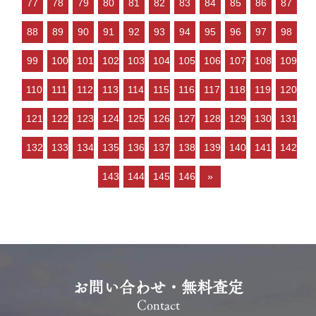
77
78
79
80
81
82
83
84
85
86
87
人が多い などの状況ですので、
「不動産売却のやり方によって
88
89
90
91
92
93
94
95
96
97
98
は高く売却しや…
99
100
101
102
103
104
105
106
107
108
109
110
111
112
113
114
115
116
117
118
119
120
121
122
123
124
125
126
127
128
129
130
131
132
133
134
135
136
137
138
139
140
141
142
143
144
145
146
»
お問い合わせ・無料査定
Contact