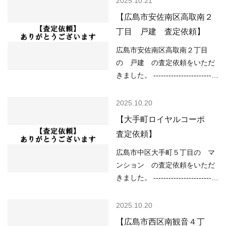
2025.10.21
は、 ○住宅ローンが低金利で不
（道路）西6.00ｍ （土砂災害）
【広島市安佐南区高取南２
動産を買いやすい ○売り物件が
該当なし （洪水）該当なし
丁目 戸建 査定依頼】
少なく、物件を探している人が
（高潮）予想浸水深さ1m以上
多い などの状況ですので、
2m未満 （内水）該当なし （津
広島市安佐南区高取南２丁目
「不動産売却のやり方によって
波）浸水想定深さ0.01ｍ以上0.3
の 戸建 の査定依頼をいただ
は高く売却しやすい」状況…
ｍ未満 -------------------------------
きました。 -------------------------
----------------------------------------
----------------------------------------
------ 現在の不動産市況について
------------ （用途地域）第一種
2025.10.20
は、 ○住宅ローンが低金利で不
低層住居専用地域地域（高さの
【大手町ロイヤルコーポ
動産を買いやすい ○売り物件が
限度10ｍ） （道路）東7.20ｍ、
査定依頼】
少なく、物件を探している人が
南5.00ｍ （土砂災害）該当なし
多い などの状況ですので、
（洪水）該当なし （高潮）該当
広島市中区大手町５丁目の マ
「不動産売却のやり方によって
なし （内水）浸水想定深さ0.01
ンション の査定依頼をいただ
は高く売却しやすい」状…
ｍ以上 （津波）該当なし --------
きました。 -------------------------
----------------------------------------
----------------------------------------
----------------------------- 現在の
------------ （用途地域）商業地
2025.10.20
不動産市況については、 ○住宅
域 （土砂災害）該当なし （洪
【広島市西区南観音４丁