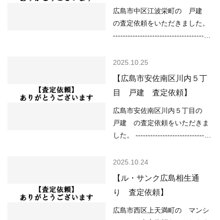
広島市中区江波栄町の 戸建
の査定依頼をいただきました。
----------------------------------------
-------------------------------------
（用途地域）第一種住居地域
2025.10.25
（道路）南4.00m、西3.50m
【広島市安佐南区川内５丁
（土砂災害）該当なし （洪水）
目 戸建 査定依頼】
該当なし （高潮）1m以上2m未
満 （内水）0.2m以上 （津波）
広島市安佐南区川内５丁目の
1.0m以上2.0m未満 ---------------
戸建 の査定依頼をいただきま
----------------------------------------
した。 -------------------------------
---------------------- 現在の不動産
----------------------------------------
市況については、 ○住宅ローン
------ （用途地域）第一種住居地
2025.10.24
が低金利で不動産を買いやすい
域 （道路）北3.70m （土砂災
【ル・サンク広島相生通
○売り物件が少なく、物件を探
害）該当なし （洪水）0.5～
り 査定依頼】
している人が多い などの状況で
3.0m未満 （高潮）該当なし
すので、 「不動産売却のやり方
（内水）該当なし （津波）該当
広島市西区上天満町の マンシ
によっては高く売却しやすい」