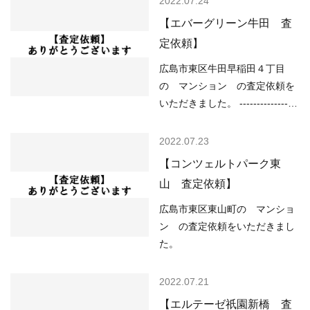
2022.07.24
ーンが低金利で不動産を買いや
一種住居地域 （道路）北4.00m
【エバーグリーン牛田 査
すい ○売り物件が少なく、物件
（土砂災害）該当なし （洪水）
定依頼】
を探している人が多い などの状
0.5～3.0m未満 （高潮）該当な
況ですので、 「不動産売却のや
し （内水）0.01m以上 （津波）
広島市東区牛田早稲田４丁目
り方によっては高く売却しやす
該当なし ----------------------------
の マンション の査定依頼を
い」状況といって…
----------------------------------------
いただきました。 -----------------
--------- 現在の不動産市況につい
----------------------------------------
ては、 ○住宅ローンが低金利で
-------------------- （用途地域）第
2022.07.23
不動産を買いやすい ○売り物件
二種中高層住居専用地域 （道
【コンツェルトパーク東
が少なく、物件を探している人
路）西5.20m （土砂災害）土砂
山 査定依頼】
が多い などの状況ですので、
災害特別警戒区域 （洪水）該当
「不動産売却のやり方によって
なし （高潮）該当なし （内
広島市東区東山町の マンショ
は高く売却しやすい」状況とい
水）該当なし （津波）該当なし
ン の査定依頼をいただきまし
ってよいと思います…
----------------------------------------
た。
------------------------------------- 現
在の不動産市況については、 ○
2022.07.21
住宅ローンが低金利で不動産を
【エルテーゼ祇園新橋 査