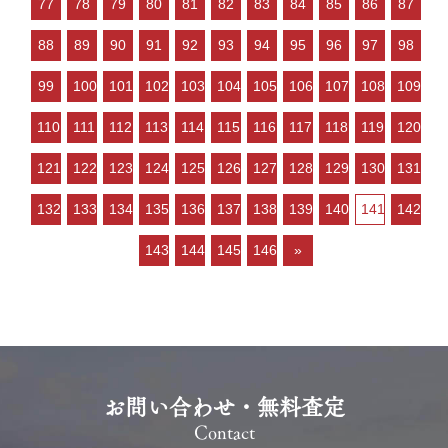
77
78
79
80
81
82
83
84
85
86
87
多い などの状況ですので、
「不動産売却のやり方によって
88
89
90
91
92
93
94
95
96
97
98
は高く売却しやすい」状…
99
100
101
102
103
104
105
106
107
108
109
110
111
112
113
114
115
116
117
118
119
120
121
122
123
124
125
126
127
128
129
130
131
132
133
134
135
136
137
138
139
140
141
142
143
144
145
146
»
お問い合わせ・無料査定
Contact