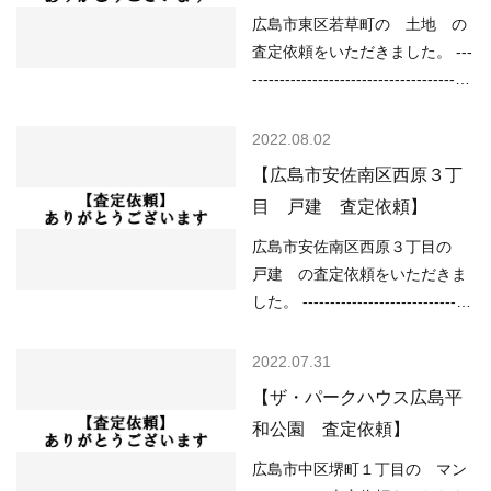
広島市東区若草町の 土地 の
査定依頼をいただきました。 ---
----------------------------------------
---------------------------------- （用
途地域）商業地域 （道路）北4
2022.08.02
ｍ、南6ｍ （土砂災害）該当な
【広島市安佐南区西原３丁
し （洪水）0.5ｍ～3.0ｍ未満の
目 戸建 査定依頼】
区域 （高潮）2m以上5m未満
（内水）0.5ｍ以上 （津波）
広島市安佐南区西原３丁目の
1.0m以上2.0m未満 ---------------
戸建 の査定依頼をいただきま
----------------------------------------
した。 -------------------------------
---------------------- 現在の不動産
----------------------------------------
市況については、 ○住宅ローン
------ （用途地域）第一種住居地
2022.07.31
が低金利で不動産を買いやすい
域 （道路）南西4ｍ （土砂災
【ザ・パークハウス広島平
○売り物件が少なく、物件を探
害）該当なし （洪水）0.5~3.0
和公園 査定依頼】
している人が多い などの状況で
ｍ未満の区域 （高潮）該当なし
すので、 「不動産売却のやり方
（内水）該当なし （津波）該当
広島市中区堺町１丁目の マン
によっては高く売却しやすい」