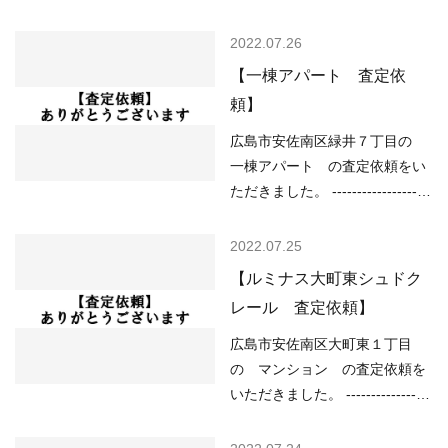
----------------------------------------
------ （用途地域）第二種住居地
2022.07.26
域 （道路）西6.00m （土砂災
【一棟アパート 査定依
害）該当なし （洪水）該当なし
頼】
（高潮）2m以上5m未満 （内
水）該当なし （津波）2.0m以
広島市安佐南区緑井７丁目の
上3.0m未満 -------------------------
一棟アパート の査定依頼をい
----------------------------------------
ただきました。 --------------------
------------ 現在の不動産市況に
----------------------------------------
ついては、 ○住宅ローンが低金
----------------- （用途地域）第二
2022.07.25
利で不動産を買いやすい ○売り
種中高層住居専用地域 （道路）
【ルミナス大町東シュドク
物件が少なく、物件を探してい
接道無し （土砂災害）土砂災害
レール 査定依頼】
る人が多い などの状況ですの
警戒区域 （洪水）該当なし
で、 「不動産売却のやり方によ
（高潮）該当なし （内水）該当
広島市安佐南区大町東１丁目
っては高く売却しやすい」状況
なし （津波）該当なし -----------
の マンション の査定依頼を
といってよいと思います。…
----------------------------------------
いただきました。 -----------------
-------------------------- 現在の不
----------------------------------------
動産市況については、 ○住宅ロ
-------------------- （用途地域）第