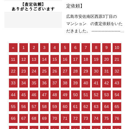
買いやすい ○売り物件が少な
定依頼】
く、物件を探している人が多い
などの状況ですので、 「不動産
広島市安佐南区西原3丁目の
売却のやり方によっては高く売
マンション の査定依頼をいた
却しやすい」状況といっ…
だきました。 -----------------------
----------------------------------------
-------------- （用途地域）第一種
«
1
2
3
4
5
6
7
8
9
10
住居地域 （道路）西6.0ｍ、東
11
12
13
14
15
16
17
18
19
20
21
4.10m （土砂災害）該当なし
（洪水）浸水想定深さ0.5～3.0
22
23
24
25
26
27
28
29
30
31
32
ｍ未満の区域 （高潮）該当なし
（内水）該当なし （津波）該当
33
34
35
36
37
38
39
40
41
42
43
なし ----------------------------------
44
45
46
47
48
49
50
51
52
53
54
----------------------------------------
--- 現在の不動産市況について
55
56
57
58
59
60
61
62
63
64
65
は、 ○住宅ローンが低金利で不
動産を買いやすい ○売り物件が
66
67
68
69
70
71
72
73
74
75
76
少なく、物件を探している人が