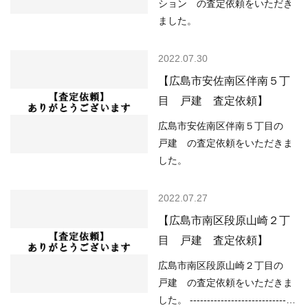
なし ----------------------------------
ション の査定依頼をいただき
状況といってよいと思い…
----------------------------------------
ました。
--- 現在の不動産市況について
は、 ○住宅ローンが低金利で不
2022.07.30
動産を買いやすい ○売り物件が
【広島市安佐南区伴南５丁
少なく、物件を探している人が
目 戸建 査定依頼】
多い などの状況ですので、
「不動産売却のやり方によって
広島市安佐南区伴南５丁目の
は高く売却しやすい」状況とい
戸建 の査定依頼をいただきま
ってよいと思います。 …
した。
2022.07.27
【広島市南区段原山崎２丁
目 戸建 査定依頼】
広島市南区段原山崎２丁目の
戸建 の査定依頼をいただきま
した。 -------------------------------