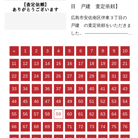
売り物件が少なく、物件を探し
該当なし （洪水）浸水想定深さ
目 戸建 査定依頼】
ている人が多い などの状況です
0.5～3.0ｍ未満の区域 （高潮）
ので、 「不動産売却のやり方に
予想浸水深さ2m以上5m未満
広島市安佐南区伴東３丁目の
よっては高く売却しやすい」状
（内水）浸水想定深さ0.01ｍ以
戸建 の査定依頼をいただきま
況といってよい…
上 （津波）浸水想定深さ2.0ｍ
した。 -------------------------------
以上3.0ｍ未満 ---------------------
----------------------------------------
----------------------------------------
------ （用途地域）第一種住居地
«
1
2
3
4
5
6
7
8
9
10
---------------- 現在の不動産市況
域 （道路）接道無し （土砂災
については、 ○住宅ローンが低
11
12
13
14
15
16
17
18
19
20
21
害）該当なし （洪水）該当なし
金利で不動産を買いやすい ○売
（高潮）該当なし （内水）該当
22
23
24
25
26
27
28
29
30
31
32
り物件が少なく、物件を探して
なし （津波）該当なし -----------
いる人が多い などの状況ですの
----------------------------------------
33
34
35
36
37
38
39
40
41
42
43
で、 「不動産売却…
-------------------------- 現在の不
44
45
46
47
48
49
50
51
52
53
54
動産市況については、 ○住宅ロ
ーンが低金利で不動産を買いや
55
56
57
58
59
60
61
62
63
64
65
すい ○売り物件が少なく、物件
を探している人が多い などの状
66
67
68
69
70
71
72
73
74
75
76
況ですので、 「不動産売却のや