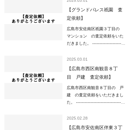
2025.03.01
利で不動産を買いやすい ○売り
（道路）接道無し （土砂災害）
【グランドパレス祇園 査
物件が少なく、物件を探してい
該当なし （洪水）浸水想定深さ
定依頼】
る人が多い などの状況ですの
0.5～3.0ｍ未満の区域 （高潮）
で、 「不動産売却のやり方によ
予想浸水深さ2m以上5m未満
広島市安佐南区祇園３丁目の
っては高く売却しやすい」状況
（内水）浸水想定深さ0.01ｍ以
マンション の査定依頼をいた
といってよいと思います。…
上 （津波）浸水想定深さ2.0m
だきました。 -----------------------
以上3.0m未満 ----------------------
----------------------------------------
----------------------------------------
-------------- （用途地域）近隣商
2025.03.01
--------------- 現在の不動産市況
業地域 （土砂災害）該当なし
【広島市西区南観音８丁
については、 ○住宅ローンが低
（洪水）浸水想定深さ0.5～3.0
目 戸建 査定依頼】
金利で不動産を買いやすい ○売
ｍ未満の区域 （高潮）該当なし
り物件が少なく、物件を探して
（内水）浸水想定深さ0.2ｍ以上
広島市西区南観音８丁目の 戸
いる人が多い などの状況ですの
（津波）該当なし -----------------
建 の査定依頼をいただきまし
で、 「不動産売却のや…
----------------------------------------
た。 ----------------------------------
-------------------- 現在の不動産市
----------------------------------------
況については、 ○住宅ローンが
--- （用途地域）第二種住居地域
2025.02.28
低金利で不動産を買いやすい ○
（道路）接道無し （土砂災害）
【広島市安佐南区伴東３丁