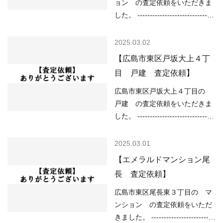
なし （津波）該当なし -----------
ョン の査定依頼をいただきま
す。 ご売却を…
----------------------------------------
した。 -------------------------------
-------------------------- 現在の不
----------------------------------------
動産市況については、 ○住宅ロ
------ （用途地域）商業地域
2025.03.02
ーンが低金利で不動産を買いや
（土砂災害）該当なし （洪水）
【広島市東区戸坂大上４丁
すい ○売り物件が少なく、物件
該当なし （高潮）2m以上5m未
目 戸建 査定依頼】
を探している人が多い などの状
満 （内水）該当なし （津波）
況ですので、 「不動産売却のや
1.0m以上2.0m未満 ---------------
広島市東区戸坂大上４丁目の
り方によっては高く売却しやす
----------------------------------------
戸建 の査定依頼をいただきま
い」状況といってよい…
---------------------- 現在の不動産
した。 -------------------------------
市況については、 ○住宅ローン
----------------------------------------
が低金利で不動産を買いやすい
------ （用途地域）第一種低層住
2025.03.01
○売り物件が少なく、物件を探
居専用地域 （道路）西5.00m
【エメラルドマンション尾
している人が多い などの状況で
（土砂災害）土砂災害警戒区域
長 査定依頼】
すので、 「不動産売却のやり方
（洪水）該当なし （高潮）該当
によっては高く売却しやすい」
なし （内水）0.01m以上 （津
広島市東区尾長東３丁目の マ
状況といってよいと思います。
波）該当なし -----------------------
ンション の査定依頼をいただ
ご売却をご検討の方…
----------------------------------------
きました。 -------------------------