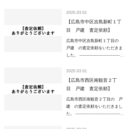
-------------- 現在の不動産市況に
----------------------------------------
ついては、 ○住宅ローンが低金
------------ （用途地域）第一種
2025.03.01
利で不動産を買いやすい ○売り
住居地域 （土砂災害）土砂災害
【広島市中区吉島新町１丁
物件が少なく、物件を探してい
特別警戒区域 （洪水）該当なし
目 戸建 査定依頼】
る人が多い などの状況ですの
（高潮）該当なし （内水）
で、 「不動産売却のやり方によ
0.01m以上 （津波）該当なし ---
広島市中区吉島新町１丁目の
っては高く売却しやすい」状況
----------------------------------------
戸建 の査定依頼をいただきま
といってよいと思い…
---------------------------------- 現在
した。 -------------------------------
の不動産市況については、 ○住
----------------------------------------
宅ローンが低金利で不動産を買
------ （用途地域）第一種住居地
2025.03.01
いやすい ○売り物件が少なく、
域 （道路）西4.00m （土砂災
【広島市西区南観音２丁
物件を探している人が多い など
害）該当なし （洪水）該当なし
目 戸建 査定依頼】
の状況ですので、 「不動産売却
（高潮）2m以上5m未満 （内
のやり方によっては高く売却し
水）0.2m以上 （津波）1.0m以
広島市西区南観音２丁目の 戸
やすい」状況といってよいと思
上2.0m未満 -------------------------
建 の査定依頼をいただきまし
います。 ご売却を…
----------------------------------------
た。 ----------------------------------
------------ 現在の不動産市況に
----------------------------------------
ついては、 ○住宅ローンが低金
--- （用途地域）近隣商業地域