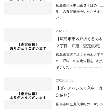
広島市東区中山東３丁目の 土
地 の査定依頼をいただきまし
た。 ----------------------------------
----------------------------------------
--- （用途地域）第一種住居地域
2025.03.03
（道路）接道なし （土砂災害）
【広島市東区戸坂くるめ木
該当なし （洪水）該当なし
２丁目 戸建 査定依頼】
（高潮）該当なし （内水）該当
なし （津波）該当なし -----------
広島市東区戸坂くるめ木２丁目
----------------------------------------
の 戸建 の査定依頼をいただ
-------------------------- 現在の不
きました。 -------------------------
動産市況については、 ○住宅ロ
----------------------------------------
ーンが低金利で不動産を買いや
------------ （用途地域）第二種
2025.03.03
すい ○売り物件が少なく、物件
中高層住居専用地域 （道路）北
【ダイアパレス舟入中 査
を探している人が多い などの状
西5.50m （土砂災害）土砂災害
定依頼】
況ですので、 「不動産売却のや
警戒区域 （洪水）該当なし
り方によっては高く売却しやす
（高潮）該当なし （内水）該当
広島市中区舟入中町の マンシ
い」状況といってよいと思いま