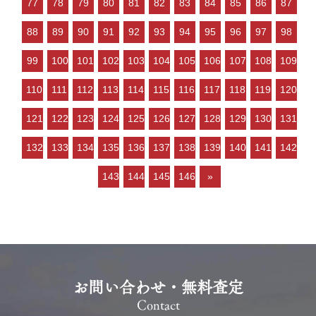
77
78
79
80
81
82
83
84
85
86
87
り方によっては高く売却しやす
い」状況といってよいと思いま
88
89
90
91
92
93
94
95
96
97
98
す。 ご売却…
99
100
101
102
103
104
105
106
107
108
109
110
111
112
113
114
115
116
117
118
119
120
121
122
123
124
125
126
127
128
129
130
131
132
133
134
135
136
137
138
139
140
141
142
143
144
145
146
»
お問い合わせ・無料査定
Contact