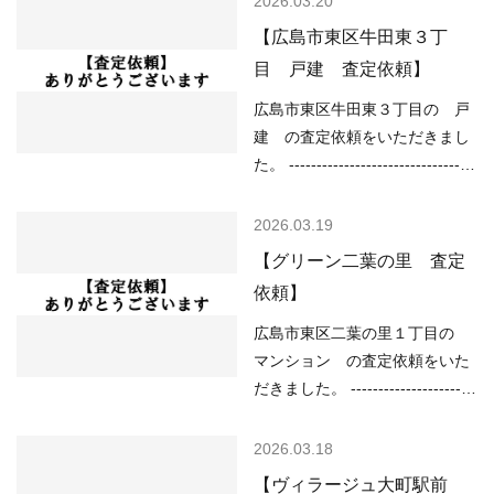
2026.03.20
低金利で不動産を買いやすい ○
域 （道路）里道 （土砂災害）
【広島市東区牛田東３丁
売り物件が少なく、物件を探し
該当なし （洪水）浸水想定深さ
目 戸建 査定依頼】
ている人が多い などの状況です
0.5～3.0ｍ未満の区域 （高潮）
ので、 「不動産売却のやり方に
該当なし （内水）該当なし
広島市東区牛田東３丁目の 戸
よっては高く売却しやすい」状
（津波）該当なし -----------------
建 の査定依頼をいただきまし
況といってよ…
----------------------------------------
た。 ----------------------------------
-------------------- 現在の不動産市
----------------------------------------
況については、 ○住宅ローンが
--- （用途地域）第一種低層住居
2026.03.19
低金利で不動産を買いやすい ○
専用地域 （道路）西3.90m （土
【グリーン二葉の里 査定
売り物件が少なく、物件を探し
砂災害）該当なし （洪水）該当
依頼】
ている人が多い などの状況です
なし （高潮）該当なし （内
ので、 「不動産売却のやり方に
水）該当なし （津波）該当なし
広島市東区二葉の里１丁目の
よっては高く売却しやすい」状
----------------------------------------
マンション の査定依頼をいた
況といってよいと…
------------------------------------- 現
だきました。 -----------------------
在の不動産市況については、 ○
----------------------------------------
住宅ローンが低金利で不動産を
-------------- （用途地域）近隣商
2026.03.18
買いやすい ○売り物件が少な
業地域 （土砂災害）該当なし
【ヴィラージュ大町駅前