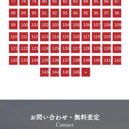
77
78
79
80
81
82
83
84
85
86
87
よっては高く売却しやすい」状
況といってよいと思います。 ご
88
89
90
91
92
93
94
95
96
97
98
売却をご検討の方…
99
100
101
102
103
104
105
106
107
108
109
110
111
112
113
114
115
116
117
118
119
120
121
122
123
124
125
126
127
128
129
130
131
132
133
134
135
136
137
138
139
140
141
142
143
144
145
146
»
お問い合わせ・無料査定
Contact