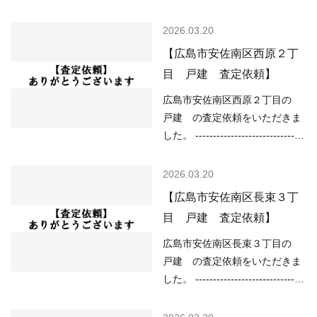
さ2.0ｍ以上3.0ｍ未満 ------------
----------------------------------------
----------------------------------------
------------ （用途地域）第二種
2026.03.20
------------------------- 現在の不動
中高層住居専用地域 （道路）南
【広島市安佐南区西原２丁
産市況については、 ○住宅ロー
5.90ｍ （土砂災害）該当なし
目 戸建 査定依頼】
ンが低金利で不動産を買いやす
（洪水）該当なし （高潮）該当
い ○売り物件が少なく、物件を
なし （内水）浸水想定深さ0.01
広島市安佐南区西原２丁目の
探している人が多い などの状況
ｍ以上 （津波）該当なし --------
戸建 の査定依頼をいただきま
ですので、 「不動産…
----------------------------------------
した。 -------------------------------
----------------------------- 現在の
----------------------------------------
不動産市況については、 ○住宅
------ （用途地域）第一種住居地
2026.03.20
ローンが低金利で不動産を買い
域 （道路）北3.60ｍ （土砂災
【広島市安佐南区長束３丁
やすい ○売り物件が少なく、物
害）該当なし （洪水）浸水想定
目 戸建 査定依頼】
件を探している人が多い などの
深さ0.5～3.0ｍ未満の区域 （高
状況ですので、 「不動産売却の
潮）該当なし （内水）該当なし
広島市安佐南区長束３丁目の
やり方によっては高く売却しや
（津波）該当なし -----------------
戸建 の査定依頼をいただきま
すい」状況といって…
----------------------------------------
した。 -------------------------------
-------------------- 現在の不動産市
----------------------------------------
況については、 ○住宅ローンが
------ （用途地域）第一種住居地