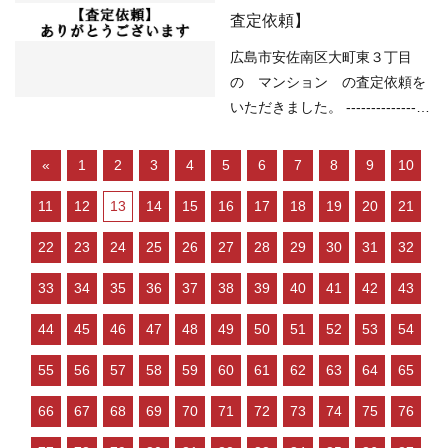
く、物件を探している人が多い
（洪水）該当なし （高潮）
査定依頼】
などの状況ですので、 「不動産
50cm以上1m未満 （内水）
売却のやり方によっては高く売
0.01m以上 （津波）該当なし ---
広島市安佐南区大町東３丁目
却しやすい」状況といってよい
----------------------------------------
の マンション の査定依頼を
と思います。 ご…
---------------------------------- 現在
いただきました。 -----------------
の不動産市況については、 ○住
----------------------------------------
宅ローンが低金利で不動産を買
-------------------- （用途地域）近
«
1
2
3
4
5
6
7
8
9
10
いやすい ○売り物件が少なく、
隣商業地域 （土砂災害）該当な
物件を探している人が多い など
11
12
13
14
15
16
17
18
19
20
21
し （洪水）0.5m未満 （高潮）
の状況ですので、 「不動産売却
該当なし （内水）該当なし
22
23
24
25
26
27
28
29
30
31
32
のやり方によっては高く売却し
（津波）該当なし -----------------
やすい」状況といってよいと思
----------------------------------------
33
34
35
36
37
38
39
40
41
42
43
います。 ご売却をご検討…
-------------------- 現在の不動産市
44
45
46
47
48
49
50
51
52
53
54
況については、 ○住宅ローンが
低金利で不動産を買いやすい ○
55
56
57
58
59
60
61
62
63
64
65
売り物件が少なく、物件を探し
ている人が多い などの状況です
66
67
68
69
70
71
72
73
74
75
76
ので、 「不動産売却のやり方に