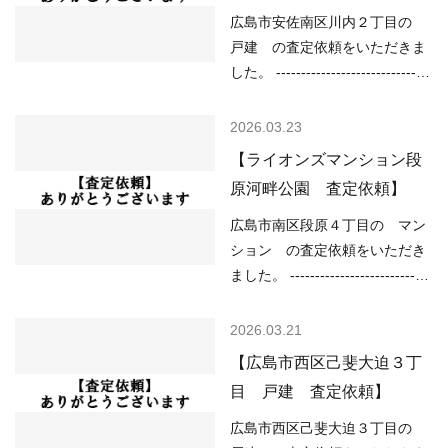
広島市安佐南区川内２丁目の
戸建 の査定依頼をいただきま
した。 -------------------------------
----------------------------------------
------ （用途地域）第一種住居地
2026.03.23
域 （道路）南2.30ｍ、西2.10m
【ライオンズマンション段
（土砂災害）該当なし （洪水）
原河畔公園 査定依頼】
浸水想定深さ0.5～3.0ｍ未満の
区域 （高潮）該当なし （内
広島市南区段原４丁目の マン
水）浸水想定深さ0.2ｍ以上
ション の査定依頼をいただき
（津波）該当なし -----------------
ました。 ----------------------------
----------------------------------------
----------------------------------------
-------------------- 現在の不動産市
--------- （用途地域）近隣商業地
2026.03.21
況については、 ○住宅ローンが
域 （土砂災害）該当なし （洪
【広島市西区己斐大迫３丁
低金利で不動産を買いやすい ○
水）該当なし （高潮）予想浸水
目 戸建 査定依頼】
売り物件が少なく、物件を探し
深さ50㎝未満 （内水）該当なし
ている人が多い などの状況です
（津波）該当なし -----------------
広島市西区己斐大迫３丁目の
ので、 「不動産売却のやり方に