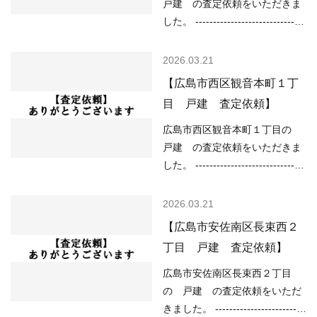
----------------------------------------
戸建 の査定依頼をいただきま
よっては高く売却し…
-------------------- 現在の不動産市
した。 -------------------------------
況については、 ○住宅ローンが
----------------------------------------
低金利で不動産を買いやすい ○
------ （用途地域）第一種低層住
2026.03.21
売り物件が少なく、物件を探し
居専用地域（高さの限度10ｍ）
【広島市西区観音本町１丁
ている人が多い などの状況です
（道路）西6.10ｍ、北6.00ｍ
目 戸建 査定依頼】
ので、 「不動産売却のやり方に
（土砂災害） （洪水）該当なし
よっては高く売却しやすい」状
（高潮）該当なし （内水）該当
広島市西区観音本町１丁目の
況といってよいと思います。 ご
なし （津波）該当なし -----------
戸建 の査定依頼をいただきま
売却をご検…
----------------------------------------
した。 -------------------------------
-------------------------- 現在の不
----------------------------------------
動産市況については、 ○住宅ロ
------ （用途地域）第二種住居地
2026.03.21
ーンが低金利で不動産を買いや
域 （道路）北東6.00ｍ （土砂
【広島市安佐南区長束西２
すい ○売り物件が少なく、物件
災害）該当なし （洪水）浸水想
丁目 戸建 査定依頼】
を探している人が多い などの状
定深さ0.5～3.0ｍ未満の区域
況ですので、 「不動産売却のや
（高潮）予想浸水深さ2ｍ以上5
広島市安佐南区長束西２丁目
り方によっては高く売却しやす
ｍ未満 （内水）浸水想定深さ
の 戸建 の査定依頼をいただ
い」状況といっ…
0.2ｍ以上 （津波）浸水想定深
きました。 -------------------------