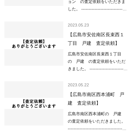
ョン の査定依頼をいただきま
した。 -------------------------------
----------------------------------------
------ （用途地域）商業地域
2023.05.23
（土砂災害）該当なし （洪水）
【広島市安佐南区長束西１
該当なし （高潮）該当なし
丁目 戸建 査定依頼】
（内水）0.2m以上 （津波）該
当なし -------------------------------
広島市安佐南区長束西１丁目
----------------------------------------
の 戸建 の査定依頼をいただ
------ 現在の不動産市況について
きました。 -------------------------
は、 ○住宅ローンが低金利で不
----------------------------------------
動産を買いやすい ○売り物件が
------------ （用途地域）第二種
2023.05.22
少なく、物件を探している人が
中高層住居専用地域 （道路）東
【広島市南区西本浦町 戸
多い などの状況ですので、
4.20m （土砂災害）土砂災害警
建 査定依頼】
「不動産売却のやり方によって
戒区域 （洪水）該当なし （高
は高く売却しやすい」状況とい
潮）該当なし （内水）該当なし
広島市南区西本浦町の 戸建
ってよいと思います。 ご売却を
（津波）該当なし -----------------
の査定依頼をいただきました。
ご検討の方は無料査定を…
----------------------------------------
----------------------------------------