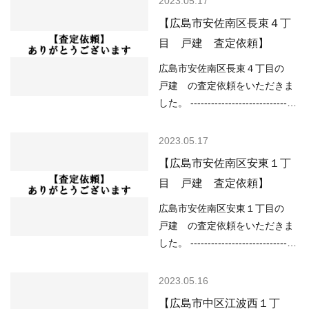
2023.05.17
い ○売り物件が少なく、物件を
地域 （道路）北3.60m （土砂災
【広島市安佐南区長束４丁
探している人が多い などの状況
害）該当なし （洪水）該当なし
目 戸建 査定依頼】
ですので、 「不動産売却のやり
（高潮）該当なし （内水）該当
方によっては高く売却しやす
なし （津波）該当なし -----------
広島市安佐南区長束４丁目の
い」状況といってよいと思いま
----------------------------------------
戸建 の査定依頼をいただきま
す。 ご売却をご検…
-------------------------- 現在の不
した。 -------------------------------
動産市況については、 ○住宅ロ
----------------------------------------
ーンが低金利で不動産を買いや
------ （用途地域）第一種住居地
2023.05.17
すい ○売り物件が少なく、物件
域 （道路）北西5.00m （土砂災
【広島市安佐南区安東１丁
を探している人が多い などの状
害）該当なし （洪水）該当なし
目 戸建 査定依頼】
況ですので、 「不動産売却のや
（高潮）該当なし （内水）
り方によっては高く売却しやす
0.01m以上 （津波）該当なし ---
広島市安佐南区安東１丁目の
い」状況といってよいと思いま
----------------------------------------
戸建 の査定依頼をいただきま
す。 ご売却…
---------------------------------- 現在
した。 -------------------------------
の不動産市況については、 ○住
----------------------------------------
宅ローンが低金利で不動産を買
------ （用途地域）第二種中高層
2023.05.16
いやすい ○売り物件が少なく、
住居専用地域 （道路）南3.60m
【広島市中区江波西１丁