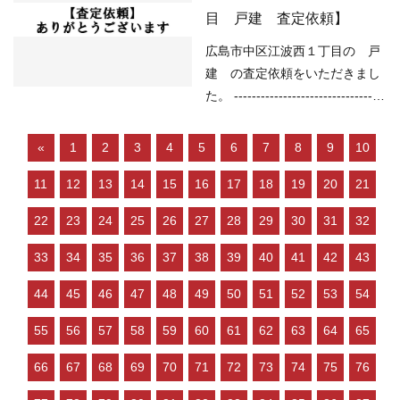
物件を探している人が多い など
（土砂災害）該当なし （洪水）
目 戸建 査定依頼】
の状況ですので、 「不動産売却
該当なし （高潮）該当なし
のやり方によっては高く売却し
（内水）該当なし （津波）該当
広島市中区江波西１丁目の 戸
やすい」状況といってよいと思
なし ----------------------------------
建 の査定依頼をいただきまし
います。 ご売…
----------------------------------------
た。 ----------------------------------
--- 現在の不動産市況について
----------------------------------------
は、 ○住宅ローンが低金利で不
--- （用途地域）第一種住居地域
«
1
2
3
4
5
6
7
8
9
10
動産を買いやすい ○売り物件が
（道路）南東1.10ｍ （土砂災
少なく、物件を探している人が
11
12
13
14
15
16
17
18
19
20
21
害）該当なし （洪水）該当なし
多い などの状況ですので、
（高潮）伊勢湾台風規模 予想浸
22
23
24
25
26
27
28
29
30
31
32
「不動産売却のやり方によって
水深さ2m以上5m未満
は高く売却しやすい」状況とい
30年確率 予想浸水深さ50㎝未
33
34
35
36
37
38
39
40
41
42
43
ってよいと思います。 …
満 （内水）浸水想定深さ0.01ｍ
44
45
46
47
48
49
50
51
52
53
54
以上 （津波）浸水想定深さ2.0
ｍ以上3.0m未満 -------------------
55
56
57
58
59
60
61
62
63
64
65
----------------------------------------
------------------ 現在の不動産市
66
67
68
69
70
71
72
73
74
75
76
況については、 ○住宅ローンが