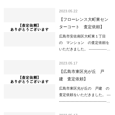
-------------------- 現在の不動産市
-------------------------------------
況については、 ○住宅ローンが
（用途地域）第一種低層住居専
2023.05.22
低金利で不動産を買いやすい ○
用地域 （道路）接道無し （土
【フローレンス大町東セン
売り物件が少なく、物件を探し
砂災害）土砂災害警戒区域 （洪
ターコート 査定依頼】
ている人が多い などの状況です
水）該当なし （高潮）該当なし
ので、 「不動産売却のやり方に
（内水）該当なし （津波）該当
広島市安佐南区大町東１丁目
よっては高く売却しやすい」状
なし ----------------------------------
の マンション の査定依頼を
況といってよいと思…
----------------------------------------
いただきました。 -----------------
--- 現在の不動産市況について
----------------------------------------
は、 ○住宅ローンが低金利で不
-------------------- （用途地域）近
2023.05.17
動産を買いやすい ○売り物件が
隣商業地域 （土砂災害）該当な
【広島市東区光が丘 戸
少なく、物件を探している人が
し （洪水）0.5～3.0m未満 （高
建 査定依頼】
多い などの状況ですので、
潮）該当なし （内水）0.01m以
「不動産売却のやり方によって
上 （津波）該当なし -------------
広島市東区光が丘の 戸建 の
は高く売却しやすい」状況とい
----------------------------------------
査定依頼をいただきました。 ---
ってよいと思います。 …
------------------------ 現在の不動
----------------------------------------
産市況については、 ○住宅ロー
---------------------------------- （用
ンが低金利で不動産を買いやす
途地域）第二種中高層住居専用