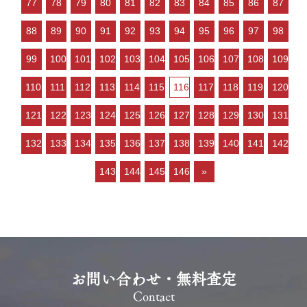
77
78
79
80
81
82
83
84
85
86
87
低金利で不動産を買いやすい ○
売り物件が…
88
89
90
91
92
93
94
95
96
97
98
99
100
101
102
103
104
105
106
107
108
109
110
111
112
113
114
115
116
117
118
119
120
121
122
123
124
125
126
127
128
129
130
131
132
133
134
135
136
137
138
139
140
141
142
143
144
145
146
»
お問い合わせ・無料査定
Contact