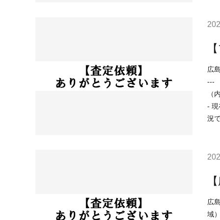
202
【
広島市中区
--- （用途地域）商業地域 （土砂災害）該当なし （洪水）浸水想定深さ0.5～3.0m未満の区域 （高潮）予想浸水深さ2m以上5m未満
（内水）浸水
- 現在の不動産市況については、 ○住宅ローンが低金利で不動産を買いやすい ○売り物件が少なく、物件を探している人が多い などの状
況
202
【
広島市南区東本
域）