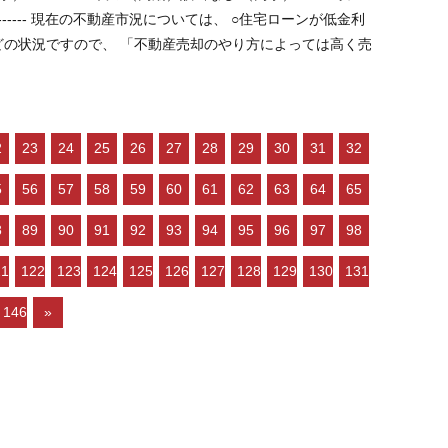
2
23
24
25
26
27
28
29
30
31
32
5
56
57
58
59
60
61
62
63
64
65
8
89
90
91
92
93
94
95
96
97
98
21
122
123
124
125
126
127
128
129
130
131
146
»