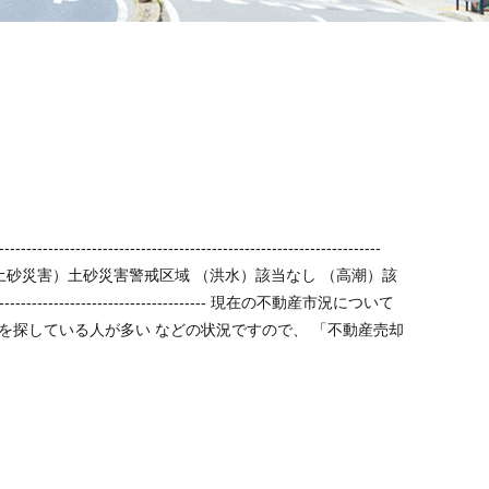
】
 （土砂災害）土砂災害警戒区域 （洪水）該当なし （高潮）該