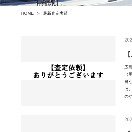
HOME
>
最新査定実績
202
【
広島市安佐南
（用
当なし （内水）該当
は、 ○住宅ローンが低金利で不動産を買いやすい ○売り物件が少なく、物件を探している人が多い などの状況
の
202