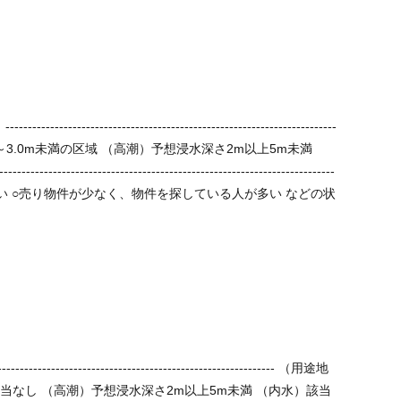
--
該当なし （高潮）予想浸水深さ2m以上5m未満 （内水）該当