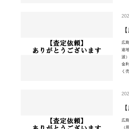
202
【
広島市西区庚
途地
波）2.0m以上3.0m未満 ----
金利で
く
202
【
広島市安佐南
（用