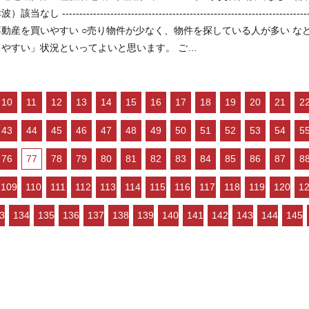
------------------------------------------------------------- 現在の不動産市況については、 ○住宅ローンが低金利
産を買いやすい ○売り物件が少なく、物件を探している人が多い などの状況ですので、 「不動産売却のやり方によっては高く売
却しやすい」状況といってよいと思います。 ご…
10
11
12
13
14
15
16
17
18
19
20
21
2
43
44
45
46
47
48
49
50
51
52
53
54
5
76
77
78
79
80
81
82
83
84
85
86
87
8
109
110
111
112
113
114
115
116
117
118
119
120
1
3
134
135
136
137
138
139
140
141
142
143
144
145