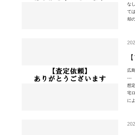
なし （津波）浸水想
ては、 ○住宅ローンが低金利で不動産を買いやすい ○売り物件が少なく、物
却
202
【
広島市安佐
--- （用途地域）第一種住居地域 （土砂災害）該当なし （洪水）浸水想定深さ0.5m～3.0m未満の区域 （高潮）該当なし （内水）浸水
想定深さ0.2m以上 （
宅ロ
に
202