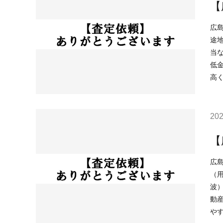
【
広島市東区牛
途
当なし （津波）該当なし -----
低金利
高
202
【
広島市安佐南
（用
波）該当なし --------------------------
動産を