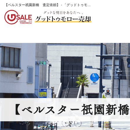
【ベルスター祇園新橋 査定依頼】 - 「グッドトゥモロー売却」からのお知らせ - 不動産売却・買取のご相談は広島市の不動産会社「グッドトゥモロー売却」
【ベルスター祇園新橋