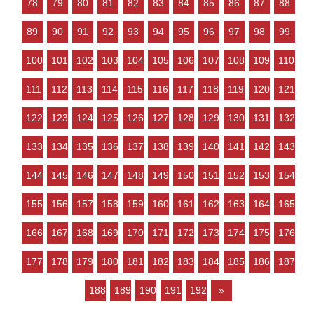
78
79
80
81
82
83
84
85
86
87
88
などの状況ですので、 「不動産
売却のやり方によっては高く売
89
90
91
92
93
94
95
96
97
98
99
却しやすい」状況…
100
101
102
103
104
105
106
107
108
109
110
111
112
113
114
115
116
117
118
119
120
121
122
123
124
125
126
127
128
129
130
131
132
133
134
135
136
137
138
139
140
141
142
143
144
145
146
147
148
149
150
151
152
153
154
155
156
157
158
159
160
161
162
163
164
165
166
167
168
169
170
171
172
173
174
175
176
177
178
179
180
181
182
183
184
185
186
187
188
189
190
191
192
»