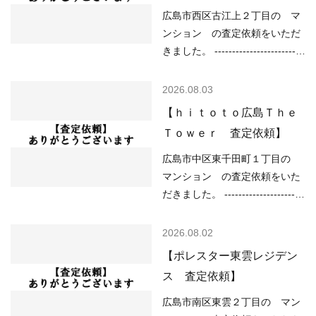
広島市西区古江上２丁目の マ
ンション の査定依頼をいただ
きました。 -------------------------
----------------------------------------
------------ （用途地域）第一種
2026.08.03
中高層住居専用地域 （土砂災
【ｈｉｔｏｔｏ広島Ｔｈｅ
害）土砂災害警戒区域 （洪水）
Ｔｏｗｅｒ 査定依頼】
該当なし （高潮）該当なし
（内水）該当なし （津波）該当
広島市中区東千田町１丁目の
なし ----------------------------------
マンション の査定依頼をいた
----------------------------------------
だきました。 -----------------------
--- 現在の不動産市況について
----------------------------------------
は、 ○住宅ローンが低金利で不
-------------- （用途地域）第二種
2026.08.02
動産を買いやすい ○売り物件が
住居地域 （土砂災害）該当なし
【ポレスター東雲レジデン
少なく、物件を探している人が
（洪水）該当なし （高潮）予想
ス 査定依頼】
多い などの状況ですので、
浸水深さ2m以上5m未満 （内
「不動産売却のやり方によって
水）該当なし （津波）浸水想定
広島市南区東雲２丁目の マン
は高く売却しやすい」状況とい