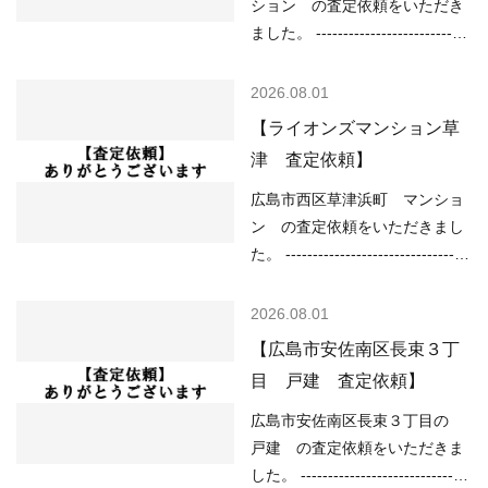
深さ1.0ｍ以上2.0ｍ未満 ---------
ション の査定依頼をいただき
ってよいと思います。 ご…
----------------------------------------
ました。 ----------------------------
---------------------------- 現在の不
----------------------------------------
動産市況については、 ○住宅ロ
--------- （用途地域）第一種住居
2026.08.01
ーンが低金利で不動産を買いや
地域 （土砂災害）該当なし
【ライオンズマンション草
すい ○売り物件が少なく、物件
（洪水）該当なし （高潮）予想
津 査定依頼】
を探している人が多い などの状
浸水深さ2ｍ以上5ｍ未満 （内
況ですので、 「不動産売却のや
水）浸水想定深さ0.01ｍ以上
広島市西区草津浜町 マンショ
り方によっては高く売却しやす
（津波）浸水想定深さ2.0ｍ以上
ン の査定依頼をいただきまし
い」状況といって…
3.0ｍ未満 ---------------------------
た。 ----------------------------------
----------------------------------------
----------------------------------------
---------- 現在の不動産市況につ
--- （用途地域）近隣商業地域
2026.08.01
いては、 ○住宅ローンが低金利
（土砂災害）該当なし （洪水）
【広島市安佐南区長束３丁
で不動産を買いやすい ○売り物
該当なし （高潮）予想浸水深さ
目 戸建 査定依頼】
件が少なく、物件を探している
1m以上2m未満 （内水）該当な
人が多い などの状況ですので、
し （津波）浸水想定深さ0.01ｍ
広島市安佐南区長束３丁目の
「不動産売却のやり方によって
以上0.3ｍ未満 ---------------------
戸建 の査定依頼をいただきま
は高く売却しやすい」…
----------------------------------------
した。 -------------------------------