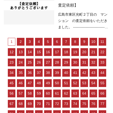
低金利で不動産を買いやすい ○
（土砂災害）土砂災害警戒区域
査定依頼】
売り物件が少なく、物件を探し
（洪水）該当なし （高潮）該当
ている人が多い などの状況です
なし （内水）該当なし （津
広島市東区光町２丁目の マン
ので、 「不動産売却のやり方に
波）該当なし -----------------------
ション の査定依頼をいただき
よっては高く売却…
----------------------------------------
ました。 ----------------------------
-------------- 現在の不動産市況に
----------------------------------------
ついては、 ○住宅ローンが低金
--------- （用途地域）近隣商業地
1
2
3
4
5
6
7
8
9
10
11
利で不動産を買いやすい ○売り
域 （土砂災害）該当なし （洪
物件が少なく、物件を探してい
12
13
14
15
16
17
18
19
20
21
22
水）該当なし （高潮）予想浸水
る人が多い などの状況ですの
深さ1m以上2m未満 （内水）浸
23
24
25
26
27
28
29
30
31
32
33
で、 「不動産売却のやり方によ
水想定深さ0.01ｍ以上 （津波）
っては高く売却しやすい」状況
浸水想定深さ0.01ｍ以上0.3ｍ未
34
35
36
37
38
39
40
41
42
43
44
といってよいと思い…
満 -------------------------------------
45
46
47
48
49
50
51
52
53
54
55
----------------------------------------
現在の不動産市況については、
56
57
58
59
60
61
62
63
64
65
66
○住宅ローンが低金利で不動産
を買いやすい ○売り物件が少な
67
68
69
70
71
72
73
74
75
76
77
く、物件を探している人が多い