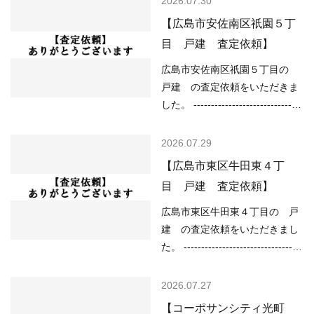
2026.07.30
○住宅ローンが低金利で不動産
住居地域 （道路）接道無し
【広島市安佐南区祇園５丁
を買いやすい ○売り物件が少な
（土砂災害）該当なし （洪水）
目 戸建 査定依頼】
く、物件を探している人が多い
浸水想定深さ0.5～3.0ｍ未満の
などの状況ですので、 「不動産
区域 （高潮）該当なし （内
広島市安佐南区祇園５丁目の
売却のやり方によっては高く売
水）浸水想定深さ0.2ｍ以上
戸建 の査定依頼をいただきま
却しやすい」…
（津波）該当なし -----------------
した。 -------------------------------
----------------------------------------
----------------------------------------
-------------------- 現在の不動産市
------ （用途地域）第一種低層住
2026.07.29
況については、 ○住宅ローンが
居専用地域（高さの限度10ｍ）
【広島市東区牛田東４丁
低金利で不動産を買いやすい ○
（道路）接道無し （土砂災害）
目 戸建 査定依頼】
売り物件が少なく、物件を探し
土砂災害警戒区域 （洪水）該当
ている人が多い などの状況です
なし （高潮）該当なし （内
広島市東区牛田東４丁目の 戸
ので、 「不動産売却のやり方に
水）浸水想定深さ0.01ｍ以上
建 の査定依頼をいただきまし
よっては高く売却しやすい」…
（津波）該当なし -----------------
た。 ----------------------------------
----------------------------------------
----------------------------------------
-------------------- 現在の不動産市
--- （用途地域）第二種中高層住
2026.07.27
況については、 ○住宅ローンが
居専用地域 （道路）東3.40ｍ
【コーポサンシティ光町