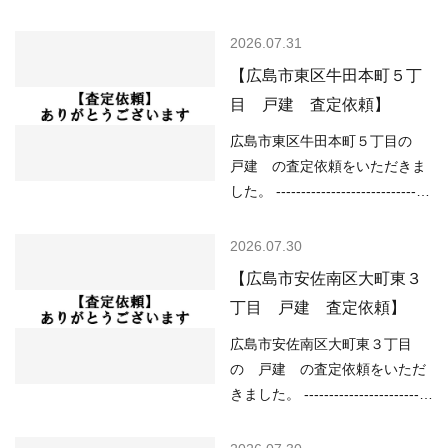
---------------- 現在の不動産市況
----------------------------------------
については、 ○住宅ローンが低
------ （用途地域）第一種住居地
2026.07.31
金利で不動産を買いやすい ○売
域 （道路）南4.20ｍ、西6.40ｍ
【広島市東区牛田本町５丁
り物件が少なく、物件を探して
（土砂災害）該当なし （洪水）
目 戸建 査定依頼】
いる人が多い などの状況ですの
浸水想定深さ0.5～3.0ｍ未満の
で、 「不動産売却のやり方によ
区域 （高潮）該当なし （内
広島市東区牛田本町５丁目の
っては高く売却しやすい」状況
水）該当なし （津波）該当なし
戸建 の査定依頼をいただきま
といってよいと思い…
----------------------------------------
した。 -------------------------------
------------------------------------- 現
----------------------------------------
在の不動産市況については、 ○
------ （用途地域）第一種住居地
2026.07.30
住宅ローンが低金利で不動産を
域 （道路）接道無し （土砂災
【広島市安佐南区大町東３
買いやすい ○売り物件が少な
害）該当なし （洪水）浸水想定
丁目 戸建 査定依頼】
く、物件を探している人が多い
深さ0.5～3.0ｍ未満の区域 （高
などの状況ですので、 「不動産
潮）該当なし （内水）浸水想定
広島市安佐南区大町東３丁目
売却のやり方によっては高く売
深さ0.01ｍ以上 （津波）該当な
の 戸建 の査定依頼をいただ
却しやすい」状況…
し -------------------------------------
きました。 -------------------------
----------------------------------------
----------------------------------------
現在の不動産市況については、
------------ （用途地域）第一種